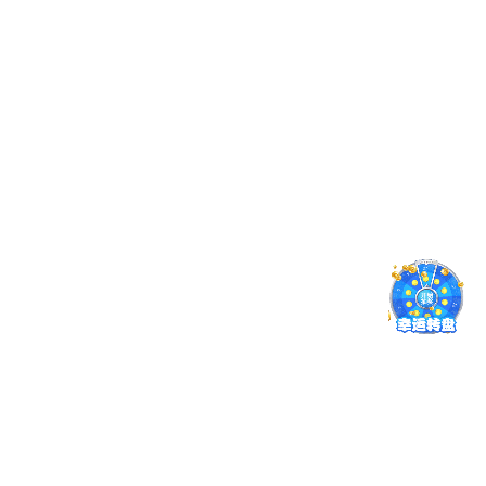
台正常秩序造成干扰。
版本更新记录
点击查看每次更新的重点改动，米乐网站将持续优化用户体
验。
v6.3.0 · 发布于 2025年10月
新增跨设备同步机制，收藏与偏好可随账号迁移。
推荐系统升级，结合用户习惯提供个性化赛事推荐。
新增教学视频栏目，涵盖常见赛制与操作流程，适合