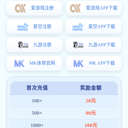
米乐网站
是一家面向全球市场的综合体育赛事直播与数据服
务平台，专注于为体育迷打造高品质的数字化观赛体验。我
们整合
高清赛事直播、数据分析、多终端同步
等核心功能，
为用户提供一站式的米乐官方版网站登录入口-米乐(中国)服
务。
平台通过多项国际安全认证，系统架构稳定高效，全面适配
APP、PC 和移动网页端。在东南亚、中东、欧洲等区域建立
了本地化技术与客服团队，确保每位用户都能获得便捷、可
靠的服务体验。
截至目前，米乐网站 已拥有超
100 万+
注册用户，服务网络
覆盖十余国家与地区，日均访问量持续增长，深受广大体育
爱好者喜爱。
我们将继续秉持“
技术创新、用户至上、安全高效
”的理念，