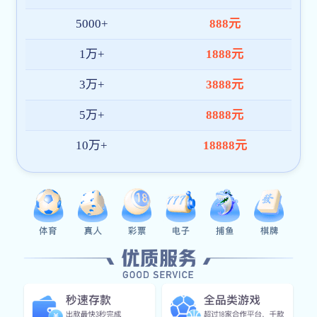
持续优化产品架构与内容体验，致力于成为全球领先的米乐
官方版网站登录入口-米乐(中国)平台。