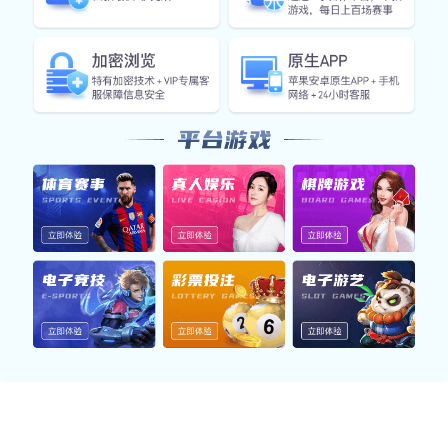
智能引擎实时数据快照
利用米乐网站构建的智能分析系统，实时捕捉各项运行数
据，提升平台的响应效率与数据稳定性。
响应速度
0.18s
平均页面加载
AI推荐准确率