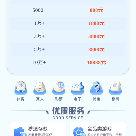
持续优化产品架构与内容体验，致力于成为全球领先的米乐
官方版网站登录入口-米乐(中国)平台。