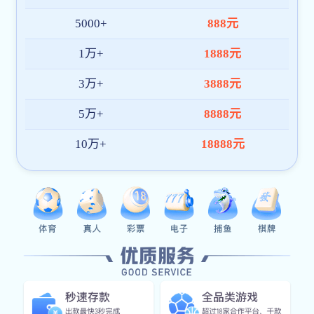
持续优化产品架构与内容体验，致力于成为全球领先的米乐
官方版网站登录入口-米乐(中国)平台。