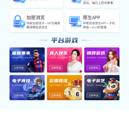
智能引擎实时数据快照
利用米乐网站构建的智能分析系统，实时捕捉各项运行数
据，提升平台的响应效率与数据稳定性。
响应速度
0.18s
平均页面加载
AI推荐准确率