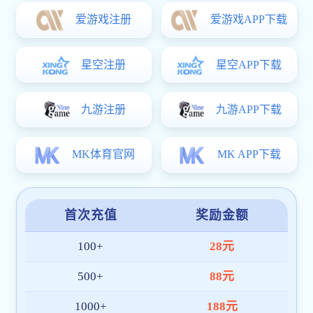
米乐网站
是一家面向全球市场的综合体育赛事直播与数据服
务平台，专注于为体育迷打造高品质的数字化观赛体验。我
们整合
高清赛事直播、数据分析、多终端同步
等核心功能，
为用户提供一站式的米乐官方版网站登录入口-米乐(中国)服
务。
平台通过多项国际安全认证，系统架构稳定高效，全面适配
APP、PC 和移动网页端。在东南亚、中东、欧洲等区域建立
了本地化技术与客服团队，确保每位用户都能获得便捷、可
靠的服务体验。
截至目前，米乐网站 已拥有超
100 万+
注册用户，服务网络
覆盖十余国家与地区，日均访问量持续增长，深受广大体育
爱好者喜爱。
我们将继续秉持“
技术创新、用户至上、安全高效
”的理念，