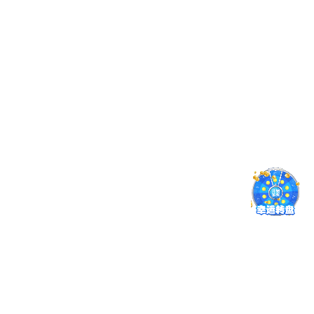
台正常秩序造成干扰。
版本更新记录
点击查看每次更新的重点改动，米乐网站将持续优化用户体
验。
v6.3.0 · 发布于 2025年10月
新增跨设备同步机制，收藏与偏好可随账号迁移。
推荐系统升级，结合用户习惯提供个性化赛事推荐。
新增教学视频栏目，涵盖常见赛制与操作流程，适合