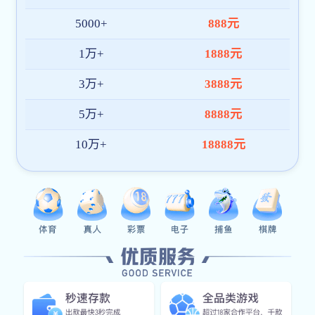
持续优化产品架构与内容体验，致力于成为全球领先的米乐
官方版网站登录入口-米乐(中国)平台。