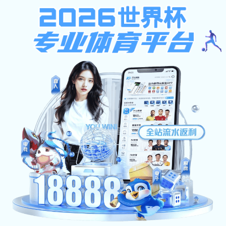
立即注册
米乐网站
官网 · 权威体
育数据平台
米乐网站 OFFICIAL WEBSITE
自2022年创立以来，
米乐网站
致力于为用户提供包括
NBA、英超、欧洲杯、LPL在内的热门赛事直播与数据
服务，广受用户信赖。
立即下载米乐网站APP