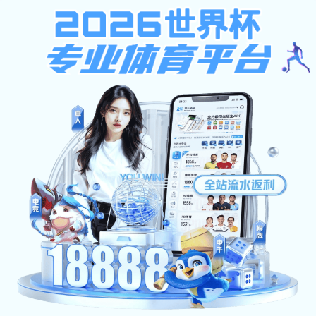
立即注册
米乐网站
官网 · 权威体
育数据平台
米乐网站 OFFICIAL WEBSITE
自2022年创立以来，
米乐网站
致力于为用户提供包括
NBA、英超、欧洲杯、LPL在内的热门赛事直播与数据
服务，广受用户信赖。
立即下载米乐网站APP