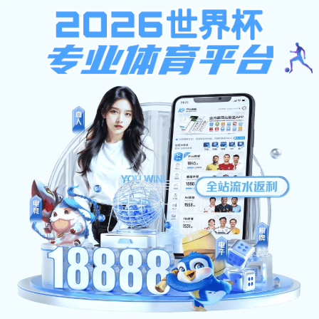
立即注册
米乐网站
官网 · 权威体
育数据平台
米乐网站 OFFICIAL WEBSITE
自2022年创立以来，
米乐网站
致力于为用户提供包括
NBA、英超、欧洲杯、LPL在内的热门赛事直播与数据
服务，广受用户信赖。
立即下载米乐网站APP