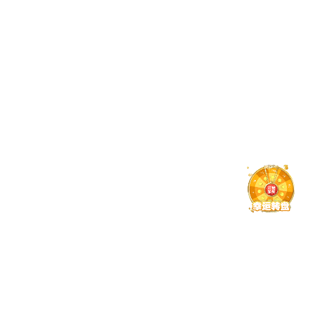
台正常秩序造成干扰。
版本更新记录
点击查看每次更新的重点改动，米乐网站将持续优化用户体
验。
v6.3.0 · 发布于 2025年10月
新增跨设备同步机制，收藏与偏好可随账号迁移。
推荐系统升级，结合用户习惯提供个性化赛事推荐。
新增教学视频栏目，涵盖常见赛制与操作流程，适合