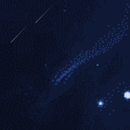
利用米乐网站构
响应速度
0.18s
平均页面加载