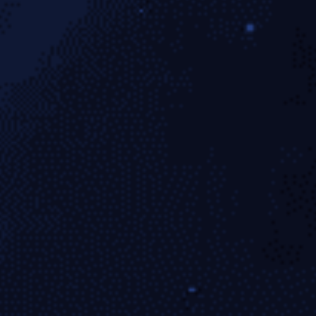
我们的品牌
作为综合性的米乐网站平台，