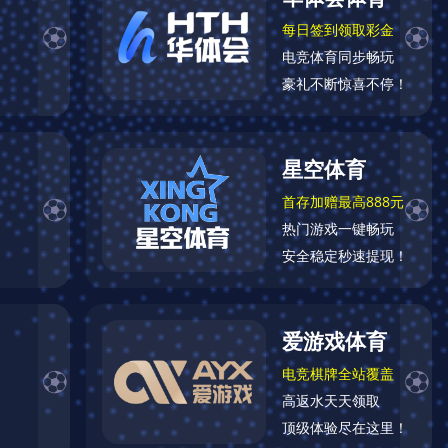
质的数字化观赛体验。我们整合
高清
乐(中国)服务。
亚、中东、欧洲等区域建立了本地化技
持续增长，深受广大体育爱好者喜