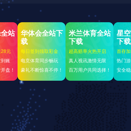
上、安全高效
”的理念，持续优化产品架构与内容体验，致力