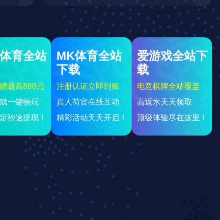
于成为全球领先的米乐官方版网站