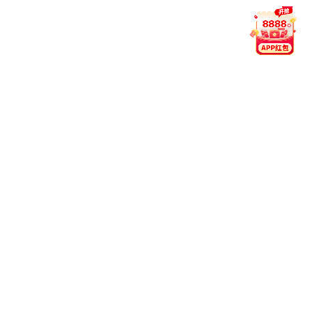
向为核心，力求打造一个安全、稳定、可信赖的体育数据与
直播生态。
在推动行业标准提升的同时，米乐官方版网站登录入口-米乐
(中国)积极拓展创新边界，以高效响应用户需求为目标，逐
步形成独有的技术优势与服务口碑。
用户至
倾听用户声音，从细节中优化每一次访问体
上：
验。
科技驱
以智能系统支撑平台运行，提升数据响应速度
动：
与准确度。
责任引
坚守合规运营标准，构建值得信赖的体育信息
领：
环境。