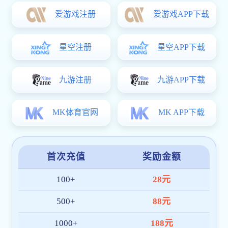
米乐网站
是一家面向全球市场的综合体育赛事直播与数据服
务平台，专注于为体育迷打造高品质的数字化观赛体验。我
们整合
高清赛事直播、数据分析、多终端同步
等核心功能，
为用户提供一站式的米乐官方版网站登录入口-米乐(中国)服
务。
平台通过多项国际安全认证，系统架构稳定高效，全面适配
APP、PC 和移动网页端。在东南亚、中东、欧洲等区域建立
了本地化技术与客服团队，确保每位用户都能获得便捷、可
靠的服务体验。
截至目前，米乐网站 已拥有超
100 万+
注册用户，服务网络
覆盖十余国家与地区，日均访问量持续增长，深受广大体育
爱好者喜爱。
我们将继续秉持“
技术创新、用户至上、安全高效
”的理念，