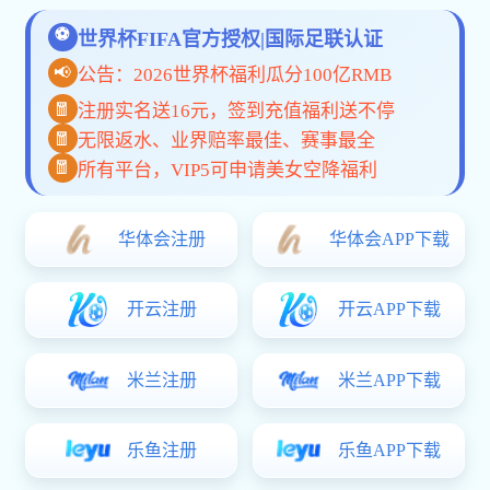
米乐网站公司简介