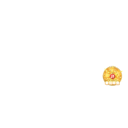
台正常秩序造成干扰。
版本更新记录
点击查看每次更新的重点改动，米乐网站将持续优化用户体
验。
v6.3.0 · 发布于 2025年10月
新增跨设备同步机制，收藏与偏好可随账号迁移。
推荐系统升级，结合用户习惯提供个性化赛事推荐。
新增教学视频栏目，涵盖常见赛制与操作流程，适合