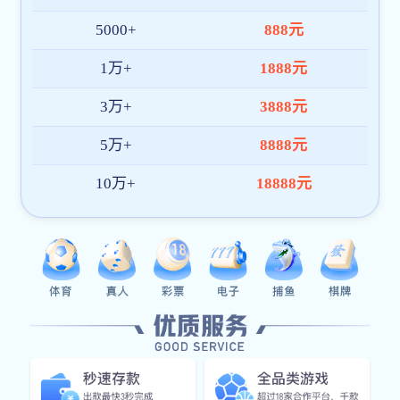
持续优化产品架构与内容体验，致力于成为全球领先的米乐
官方版网站登录入口-米乐(中国)平台。