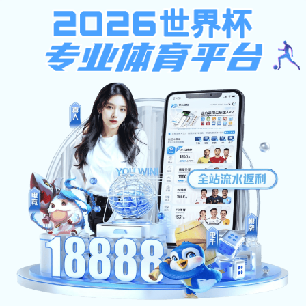
立即注册
米乐网站
官网 · 权威体
育数据平台
米乐网站 OFFICIAL WEBSITE
自2022年创立以来，
米乐网站
致力于为用户提供包括
NBA、英超、欧洲杯、LPL在内的热门赛事直播与数据
服务，广受用户信赖。
立即下载米乐网站APP