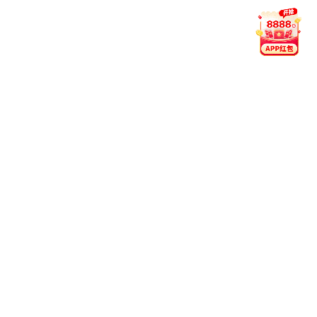
向为核心，力求打造一个安全、稳定、可信赖的体育数据与
直播生态。
在推动行业标准提升的同时，米乐官方版网站登录入口-米乐
(中国)积极拓展创新边界，以高效响应用户需求为目标，逐
步形成独有的技术优势与服务口碑。
用户至
倾听用户声音，从细节中优化每一次访问体
上：
验。
科技驱
以智能系统支撑平台运行，提升数据响应速度
动：
与准确度。
责任引
坚守合规运营标准，构建值得信赖的体育信息
领：
环境。