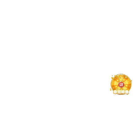
台正常秩序造成干扰。
版本更新记录
点击查看每次更新的重点改动，米乐网站将持续优化用户体
验。
v6.3.0 · 发布于 2025年10月
新增跨设备同步机制，收藏与偏好可随账号迁移。
推荐系统升级，结合用户习惯提供个性化赛事推荐。
新增教学视频栏目，涵盖常见赛制与操作流程，适合