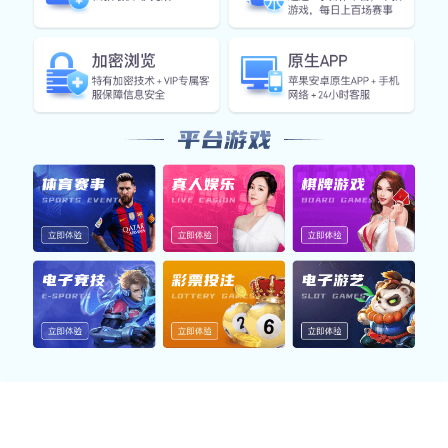
智能引擎实时数据快照
利用米乐网站构建的智能分析系统，实时捕捉各项运行数
据，提升平台的响应效率与数据稳定性。
响应速度
0.18s
平均页面加载
AI推荐准确率