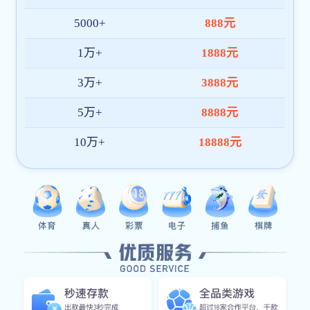
持续优化产品架构与内容体验，致力于成为全球领先的米乐
官方版网站登录入口-米乐(中国)平台。