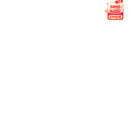
向为核心，力求打造一个安全、稳定、可信赖的体育数据与
直播生态。
在推动行业标准提升的同时，米乐官方版网站登录入口-米乐
(中国)积极拓展创新边界，以高效响应用户需求为目标，逐
步形成独有的技术优势与服务口碑。
用户至
倾听用户声音，从细节中优化每一次访问体
上：
验。
科技驱
以智能系统支撑平台运行，提升数据响应速度
动：
与准确度。
责任引
坚守合规运营标准，构建值得信赖的体育信息
领：
环境。