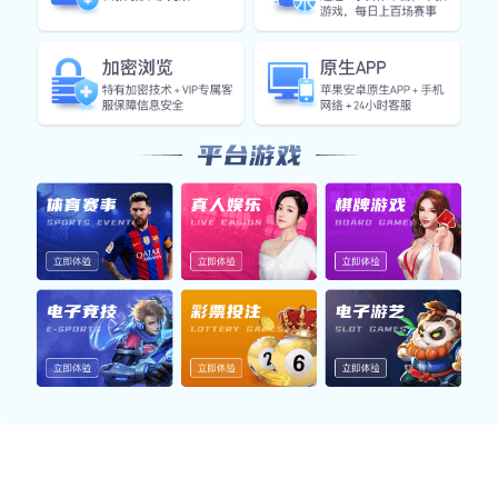
智能引擎实时数据快照
利用米乐网站构建的智能分析系统，实时捕捉各项运行数
据，提升平台的响应效率与数据稳定性。
响应速度
0.18s
平均页面加载
AI推荐准确率