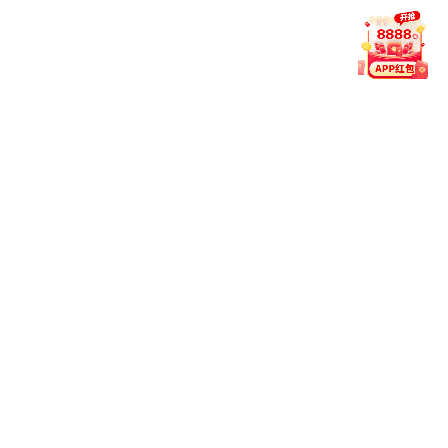
向为核心，力求打造一个安全、稳定、可信赖的体育数据与
直播生态。
在推动行业标准提升的同时，米乐官方版网站登录入口-米乐
(中国)积极拓展创新边界，以高效响应用户需求为目标，逐
步形成独有的技术优势与服务口碑。
用户至
倾听用户声音，从细节中优化每一次访问体
上：
验。
科技驱
以智能系统支撑平台运行，提升数据响应速度
动：
与准确度。
责任引
坚守合规运营标准，构建值得信赖的体育信息
领：
环境。