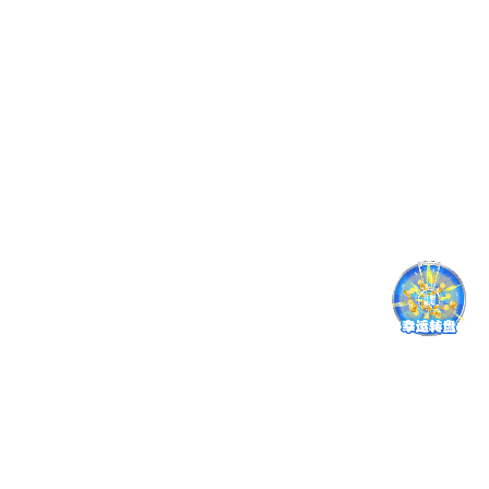
台正常秩序造成干扰。
版本更新记录
点击查看每次更新的重点改动，米乐网站将持续优化用户体
验。
v6.3.0 · 发布于 2025年10月
新增跨设备同步机制，收藏与偏好可随账号迁移。
推荐系统升级，结合用户习惯提供个性化赛事推荐。
新增教学视频栏目，涵盖常见赛制与操作流程，适合