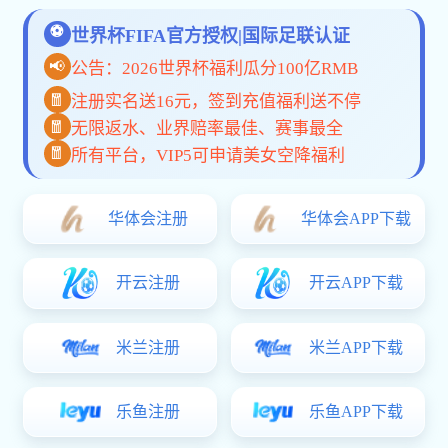
米乐网站公司简介