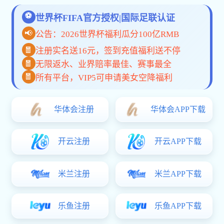
米乐网站公司简介