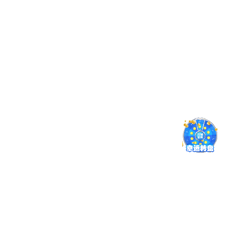
台正常秩序造成干扰。
版本更新记录
点击查看每次更新的重点改动，米乐网站将持续优化用户体
验。
v6.3.0 · 发布于 2025年10月
新增跨设备同步机制，收藏与偏好可随账号迁移。
推荐系统升级，结合用户习惯提供个性化赛事推荐。
新增教学视频栏目，涵盖常见赛制与操作流程，适合