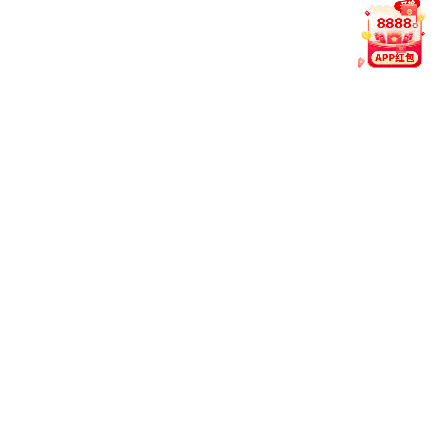
向为核心，力求打造一个安全、稳定、可信赖的体育数据与
直播生态。
在推动行业标准提升的同时，米乐官方版网站登录入口-米乐
(中国)积极拓展创新边界，以高效响应用户需求为目标，逐
步形成独有的技术优势与服务口碑。
用户至
倾听用户声音，从细节中优化每一次访问体
上：
验。
科技驱
以智能系统支撑平台运行，提升数据响应速度
动：
与准确度。
责任引
坚守合规运营标准，构建值得信赖的体育信息
领：
环境。