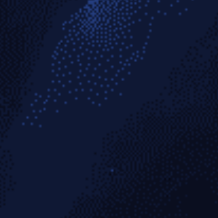
版本更新记录
点击查看每次更新的重点改动，米乐网站将持续优化用户体验。
移。
推荐。
适合米乐官方版网站登录入口-米乐(中国)用户快速上手。