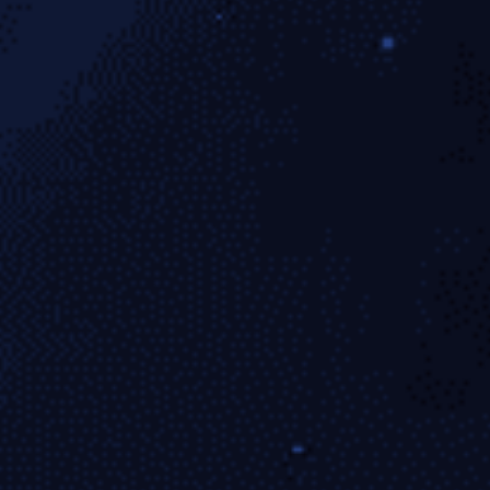
我们的品牌
作为综合性的米乐网站平台，