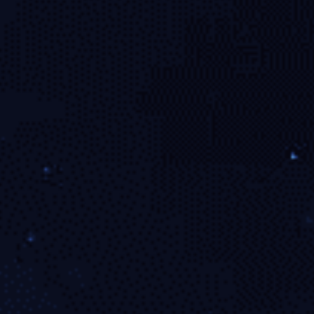
使命
我们始终以科技驱动、服务导向为核心，力求打