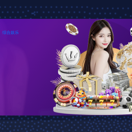
下载App
公司简介
体育
威体育数据平
包括NBA、英超、欧洲杯、
信赖。