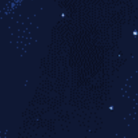
智能引擎实时数据快照