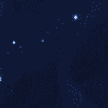
建的智能分析系统，实时捕捉各项运行数据，提升平台的响应效
AI推荐准确率
稳定上传速率
92.6%
98%
赛事个性推荐
用户数据反馈
安全流程层级
访问身份控制