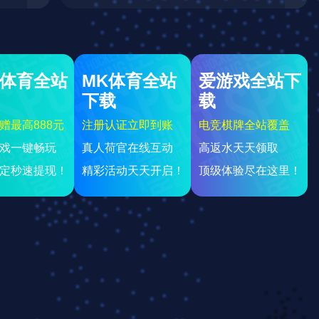
于成为全球领先的米乐官方版网站