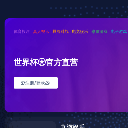
立即注册
米乐网站
官网 · 权
台
米乐网站 OFFICIAL WEBSITE
自2022年创立以来，
米乐网站
致力于为用户提供
LPL在内的热门赛事直播与数据服务，广受用户