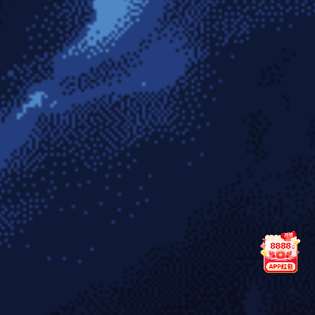
别与权限隔离，为米乐网站平台用户建立第一道防线。
障数据在米乐官方版网站登录入口-米乐(中国)体系中传
性。
配日志溯源功能，协助事后安全验证与应急响应。
时分析处理，防止可疑操作对平台正常秩序造成干