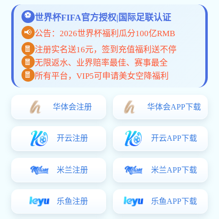
米乐网站公司简介