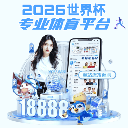
立即注册
米乐网站
官网 · 权威体
育数据平台
米乐网站 OFFICIAL WEBSITE
自2022年创立以来，
米乐网站
致力于为用户提供包括
NBA、英超、欧洲杯、LPL在内的热门赛事直播与数据
服务，广受用户信赖。
立即下载米乐网站APP