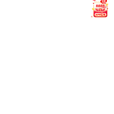
向为核心，力求打造一个安全、稳定、可信赖的体育数据与
直播生态。
在推动行业标准提升的同时，米乐官方版网站登录入口-米乐
(中国)积极拓展创新边界，以高效响应用户需求为目标，逐
步形成独有的技术优势与服务口碑。
用户至
倾听用户声音，从细节中优化每一次访问体
上：
验。
科技驱
以智能系统支撑平台运行，提升数据响应速度
动：
与准确度。
责任引
坚守合规运营标准，构建值得信赖的体育信息
领：
环境。