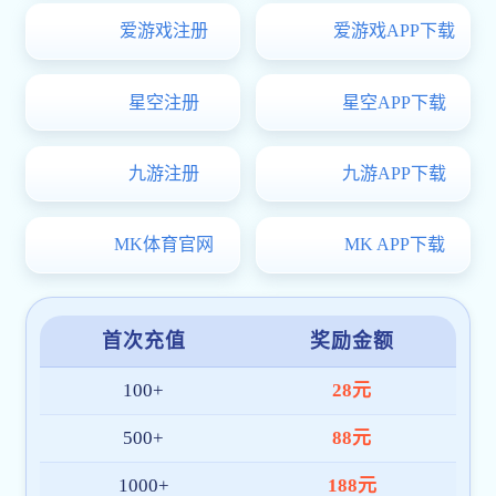
米乐网站
是一家面向全球市场的综合体育赛事直播与数据服
务平台，专注于为体育迷打造高品质的数字化观赛体验。我
们整合
高清赛事直播、数据分析、多终端同步
等核心功能，
为用户提供一站式的米乐官方版网站登录入口-米乐(中国)服
务。
平台通过多项国际安全认证，系统架构稳定高效，全面适配
APP、PC 和移动网页端。在东南亚、中东、欧洲等区域建立
了本地化技术与客服团队，确保每位用户都能获得便捷、可
靠的服务体验。
截至目前，米乐网站 已拥有超
100 万+
注册用户，服务网络
覆盖十余国家与地区，日均访问量持续增长，深受广大体育
爱好者喜爱。
我们将继续秉持“
技术创新、用户至上、安全高效
”的理念，