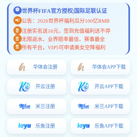
米乐网站公司简介