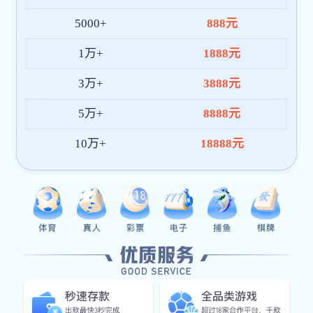
持续优化产品架构与内容体验，致力于成为全球领先的米乐
官方版网站登录入口-米乐(中国)平台。