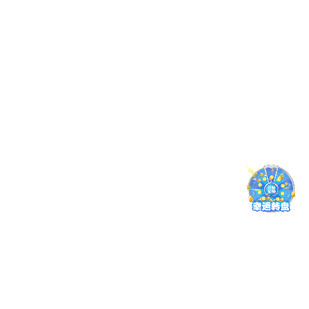
台正常秩序造成干扰。
版本更新记录
点击查看每次更新的重点改动，米乐网站将持续优化用户体
验。
v6.3.0 · 发布于 2025年10月
新增跨设备同步机制，收藏与偏好可随账号迁移。
推荐系统升级，结合用户习惯提供个性化赛事推荐。
新增教学视频栏目，涵盖常见赛制与操作流程，适合