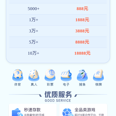
持续优化产品架构与内容体验，致力于成为全球领先的米乐
官方版网站登录入口-米乐(中国)平台。