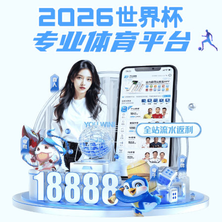
立即注册
米乐网站
官网 · 权威体
育数据平台
米乐网站 OFFICIAL WEBSITE
自2022年创立以来，
米乐网站
致力于为用户提供包括
NBA、英超、欧洲杯、LPL在内的热门赛事直播与数据
服务，广受用户信赖。
立即下载米乐网站APP