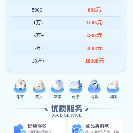
持续优化产品架构与内容体验，致力于成为全球领先的米乐
官方版网站登录入口-米乐(中国)平台。