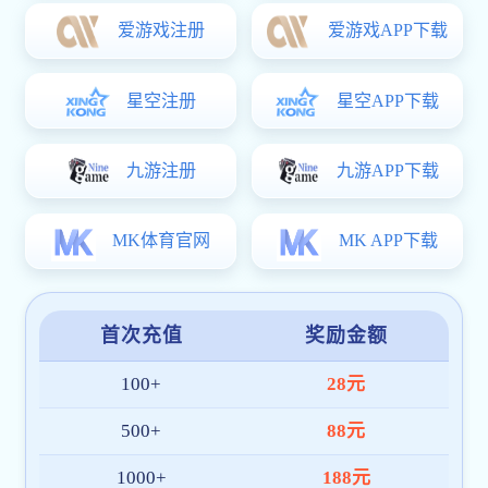
米乐网站
是一家面向全球市场的综合体育赛事直播与数据服
务平台，专注于为体育迷打造高品质的数字化观赛体验。我
们整合
高清赛事直播、数据分析、多终端同步
等核心功能，
为用户提供一站式的米乐官方版网站登录入口-米乐(中国)服
务。
平台通过多项国际安全认证，系统架构稳定高效，全面适配
APP、PC 和移动网页端。在东南亚、中东、欧洲等区域建立
了本地化技术与客服团队，确保每位用户都能获得便捷、可
靠的服务体验。
截至目前，米乐网站 已拥有超
100 万+
注册用户，服务网络
覆盖十余国家与地区，日均访问量持续增长，深受广大体育
爱好者喜爱。
我们将继续秉持“
技术创新、用户至上、安全高效
”的理念，