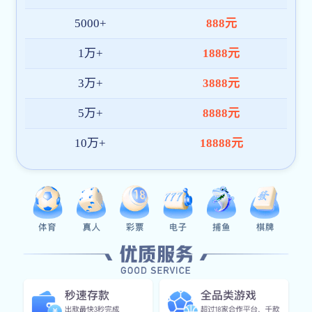
持续优化产品架构与内容体验，致力于成为全球领先的米乐
官方版网站登录入口-米乐(中国)平台。