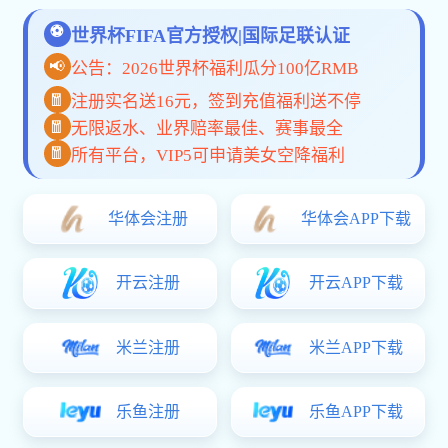
米乐网站公司简介