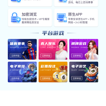
智能引擎实时数据快照
利用米乐网站构建的智能分析系统，实时捕捉各项运行数
据，提升平台的响应效率与数据稳定性。
响应速度
0.18s
平均页面加载
AI推荐准确率