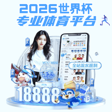
立即注册
米乐网站
官网 · 权威体
育数据平台
米乐网站 OFFICIAL WEBSITE
自2022年创立以来，
米乐网站
致力于为用户提供包括
NBA、英超、欧洲杯、LPL在内的热门赛事直播与数据
服务，广受用户信赖。
立即下载米乐网站APP