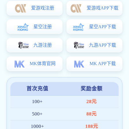
米乐网站
是一家面向全球市场的综合体育赛事直播与数据服
务平台，专注于为体育迷打造高品质的数字化观赛体验。我
们整合
高清赛事直播、数据分析、多终端同步
等核心功能，
为用户提供一站式的米乐官方版网站登录入口-米乐(中国)服
务。
平台通过多项国际安全认证，系统架构稳定高效，全面适配
APP、PC 和移动网页端。在东南亚、中东、欧洲等区域建立
了本地化技术与客服团队，确保每位用户都能获得便捷、可
靠的服务体验。
截至目前，米乐网站 已拥有超
100 万+
注册用户，服务网络
覆盖十余国家与地区，日均访问量持续增长，深受广大体育
爱好者喜爱。
我们将继续秉持“
技术创新、用户至上、安全高效
”的理念，