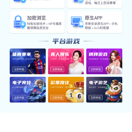
智能引擎实时数据快照
利用米乐网站构建的智能分析系统，实时捕捉各项运行数
据，提升平台的响应效率与数据稳定性。
响应速度
0.18s
平均页面加载
AI推荐准确率