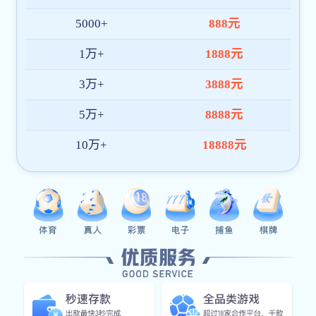
持续优化产品架构与内容体验，致力于成为全球领先的米乐
官方版网站登录入口-米乐(中国)平台。