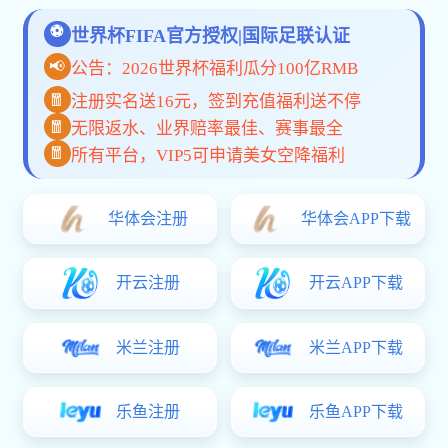
米乐网站公司简介