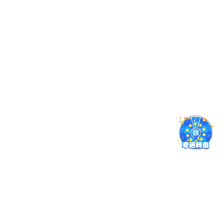
台正常秩序造成干扰。
版本更新记录
点击查看每次更新的重点改动，米乐网站将持续优化用户体
验。
v6.3.0 · 发布于 2025年10月
新增跨设备同步机制，收藏与偏好可随账号迁移。
推荐系统升级，结合用户习惯提供个性化赛事推荐。
新增教学视频栏目，涵盖常见赛制与操作流程，适合