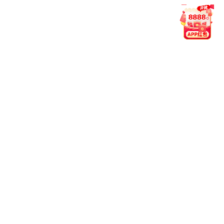
向为核心，力求打造一个安全、稳定、可信赖的体育数据与
直播生态。
在推动行业标准提升的同时，米乐官方版网站登录入口-米乐
(中国)积极拓展创新边界，以高效响应用户需求为目标，逐
步形成独有的技术优势与服务口碑。
用户至
倾听用户声音，从细节中优化每一次访问体
上：
验。
科技驱
以智能系统支撑平台运行，提升数据响应速度
动：
与准确度。
责任引
坚守合规运营标准，构建值得信赖的体育信息
领：
环境。