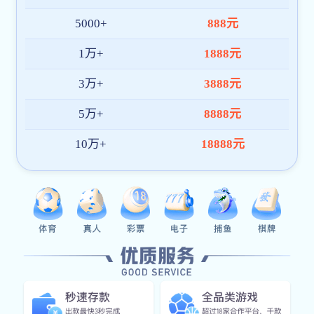
持续优化产品架构与内容体验，致力于成为全球领先的米乐
官方版网站登录入口-米乐(中国)平台。