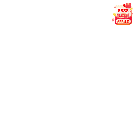
向为核心，力求打造一个安全、稳定、可信赖的体育数据与
直播生态。
在推动行业标准提升的同时，米乐官方版网站登录入口-米乐
(中国)积极拓展创新边界，以高效响应用户需求为目标，逐
步形成独有的技术优势与服务口碑。
用户至
倾听用户声音，从细节中优化每一次访问体
上：
验。
科技驱
以智能系统支撑平台运行，提升数据响应速度
动：
与准确度。
责任引
坚守合规运营标准，构建值得信赖的体育信息
领：
环境。