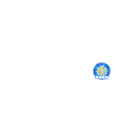
台正常秩序造成干扰。
版本更新记录
点击查看每次更新的重点改动，米乐网站将持续优化用户体
验。
v6.3.0 · 发布于 2025年10月
新增跨设备同步机制，收藏与偏好可随账号迁移。
推荐系统升级，结合用户习惯提供个性化赛事推荐。
新增教学视频栏目，涵盖常见赛制与操作流程，适合