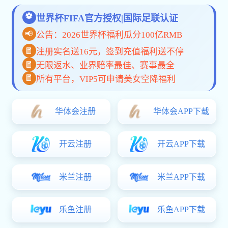
首页
/
体育热点
/ 正文