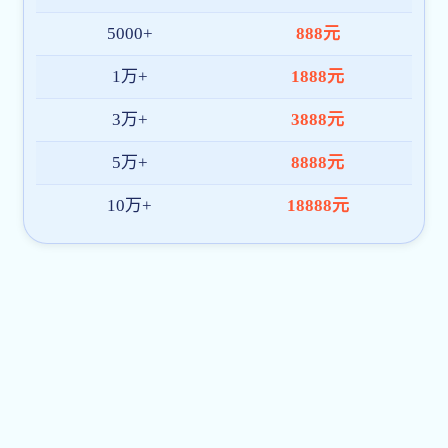
球员们的自信心受挫，而人员配置则由于伤病和轮换
不当影响了整体表现。这些因素共同作用，使得球队
未能发挥出水平，最终输掉了比赛。
1、攻防失常的具体表现
本场比赛中，球队的攻防两端都出现了严重的问题。
在进攻方面，球员之间缺乏默契，不少传球失误频
繁，让原本可以威胁对方门框的机会化为泡影。特别
是在前场组织时，多次出现无效跑位和错位情况，使
得进攻节奏完全被打乱。
与此同时，防守端也同样令人堪忧。面对天津队的多
次快速反击，我方后卫线出现了明显的不适应，对方
球员轻易突破并制造射门机会。这种情况下，不仅是
个人能力的问题，更是团队协作不佳导致整体防线松