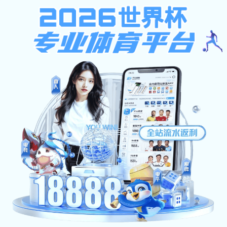
立即注册
米乐网站
官网 · 权威体
育数据平台
米乐网站 OFFICIAL WEBSITE
自2022年创立以来，
米乐网站
致力于为用户提供包括
NBA、英超、欧洲杯、LPL在内的热门赛事直播与数据
服务，广受用户信赖。
立即下载米乐网站APP