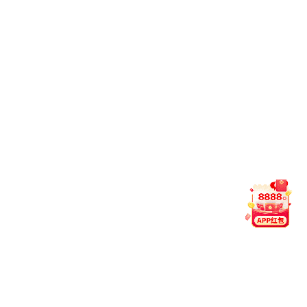
其次，从现场气氛来看，由于主场观众对于近期成绩
的不满情绪逐渐累积，加之媒体的大量负面报道，使
得队伍内部产生了一定程度的压力。这种外部环境无
疑加大了球员们心里的负担，从而形成恶性循环。
要想摆脱这种困境，需要从内部加强心理辅导以及增
强团队凝聚力，让每个成员都能重新建立起自信，为
接下来的赛事做好充足准备。
4、人员配置导致短板
人员配置也是影响球队表现的一大因素。本赛季以
来，由于伤病等各种原因，不少主力轮换至今尚未稳
定，这使得整个阵容变动频繁。这样一来，新进入阵
容的替补往往无法迅速融入整体打法，加之磨合不
足，更加剧了各位置之间的不协调性。