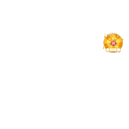
和高强度压迫性的战术风格，让他在场上的作用更加
丰富。通过这种战术安排，姆巴佩不仅仅是一名终结
者，更成为了组织进攻的重要环节，这无疑极大提升
了他的综合实力。
此外，与阿隆索等新兴教练的磨合也让我们看到了不
同风格带来的变化。在这些教练指导下，姆巴佩逐渐
形成自己的踢球风格，对于足球理解也愈加深入，这
些都是他成长过程中的宝贵财富。
3、关键比赛中的表现
谈及姆巴佩，就不得不提到他在关键比赛中的优异表
现。从法甲联赛到欧冠淘汰赛，他总能在最需要的时
候挺身而出，为球队贡献至关重要的一分。在2018年
的世界杯上，他帮助法国队夺得冠军，不仅成为历史