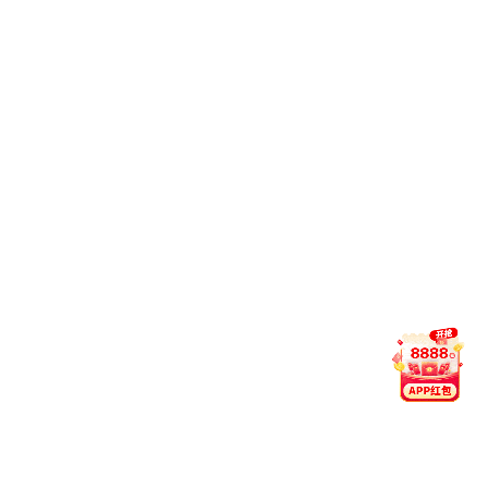
任感。在这样的情况下，他必须保持良好的心理状
态，以便能够发挥最佳水平。
同时，在加入国足之后，媒体和公众对他的关注度将
大幅提高。这种超高曝光率虽然可以增加商业价值，
但随之而来的也是更多舆论压力。如果表现不佳，很
容易成为批评对象，对其心理健康造成负担。
因此，对于安东尼奥来说，在决定是否加入国足前必
须充分考虑自我调适能力，以及自己是否能承受这些
额外压力。而这也正是王勤伯呼吁其慎重考虑的重要
原因之一。
4、中国足球的发展意义
从更宏观的角度来看，中国足球的发展离不开优秀外
国球员的参与，但这并不是唯一途径。王勤伯强调，