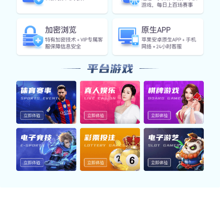
减少他在俱乐部的重要赛事中的出场机会。这种情况
很容易导致他的状态下滑，从而影响到他的职业生涯
走向。
最后，中国足球目前正处于改革与提升阶段，国家队
成绩波动频繁。如果安东尼奥加盟国足却未能带来预
期效果，不仅会让他的个人形象受到损害，也可能对
他与俱乐部之间的关系产生负面影响。
2、安东尼奥的职业定位
作为一名备受瞩目的外援，安东尼奥在国内联赛中的
表现一直相当出色。他具备独特的技术风格和较强的
进攻能力，这使得他成为球队的重要一员。因此，他
需要明确自己的职业定位，并做出相应选择。