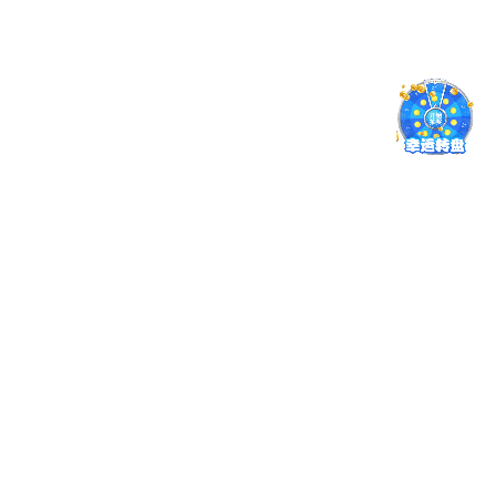
很多外援选择留下，是因为他们希望通过稳定表现获
得更好的合约。然而，如果因加入国足而导致状态下
降，这无疑会使他们面临合同续签困难。此外，在国
内联赛中展现出的实力和潜力也可能被削弱，从而影
响未来的发展机会。
因此，从长远来看，安东尼奥是否应该加入国足，需
要认真评估自身目标与价值。只有当他清楚自己想要
什么时，他才能作出最适合自己的决策，而不只是基
于短期利益或舆论压力。
3、外籍球员面临的身心压力
对于许多外籍球员来说，他们不仅要适应新的文化环
境，还需承受来自各方的期待与压力。尤其是像安东
尼奥这样具有实力的大牌球员，更是肩负着巨大的责