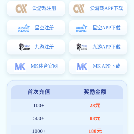
2026-05-21 02:27
113 次阅读
西甲分析：塞尔塔客场表现强劲有望延续
不败纪录
本文旨在深入分析西甲联赛中塞尔塔足球俱乐部的客
场表现，尤其是在当前赛季中展现出的强劲势头。随
着比赛的进行，塞尔塔在客场比赛中的不败纪录引起
了广泛关注。文章将从四个方面详细探讨塞尔塔的战
术特点、球员状态、对手分析以及历史交锋记录，试
图揭示他们能否延续这一良好表现。通过这些分析，
我们可以更全面地理解塞尔塔在西甲中的地位和前