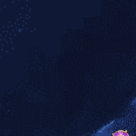
秩序与公正的重要角色。他们不仅负责执行
的冲突和误解。在中国对乌兹别克斯坦这场
两队球员和教练员情绪，从而影响整场比赛
系统已逐步应用于各大赛事，这为裁判提供
赖于现场判断仍然不可或缺，因此一名优秀
以便灵活应对复杂局面并维护游戏流畅性。
高期待。对于来自不同国家或地区球队之间
策可能会引发球迷的不满甚至抗议。因此，
求主审承担更多压力，而这样的挑战值得尊