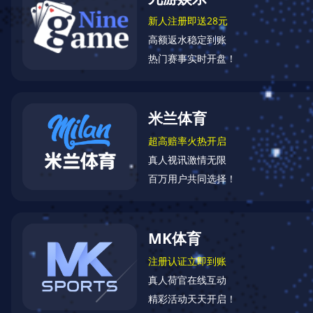
立即下载米乐网站APP
首页
/
体育热点
/ 正文