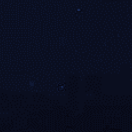
露梅西罗梅罗
拓媒分析杨瀚森表现只需
媒体人分
避免联盟
球原因相
2026-06-16
2026-07