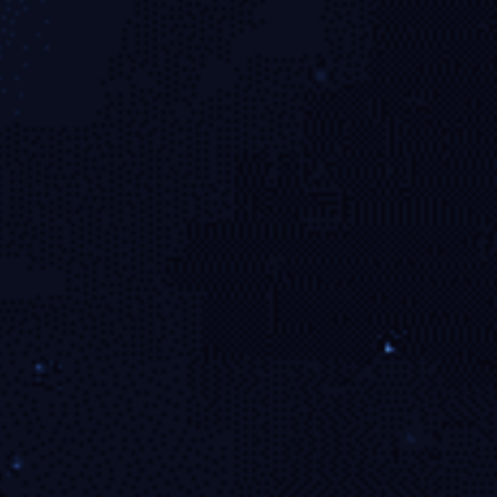
counter filled with passion and
乌兹别克斯坦八强战，无疑是一项重要安
一种肯定，更是赋予了这场关键之战一种特
体现，通过球员们奋勇拼搏以及教练团队精
为推动两国年轻足球发展的催化剂。希望双
的对决，同时也祝愿未来中国足球能够继续