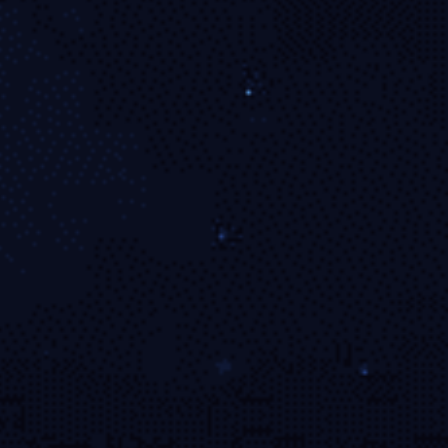
下一篇：
曼城阿克外租可能性不大鲍勃离队
析湖人和火箭输
-01