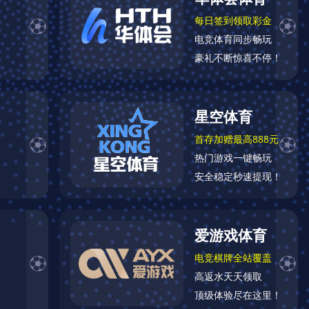
2026-05-22 00:30
98 次阅读
战乌兹别克斯坦，亚足联正式宣布由巴林裁判
裁判的表现往往对比赛结果产生重要影响。
判的背景与经验、裁判在比赛中的作用、两
详细探讨这些方面，我们可以更好地理解这