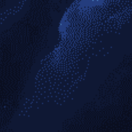
stakes are high, as winning this match will g
players and set the tone for their future caree
chance to redeem itself after previous setback
If China can secure victory against Uzbekistan,
in its youth football development journey. Th
pressure to perform well, and success in this
better support and investment in youth footb
Conversely, should Uzbekistan prevail, it would 
power in Asian football.
The outcome of this match will undoubtedly i
forward. Regardless of the result, the experi
high level will be invaluable for these young
professional players. As fans eagerly await kick