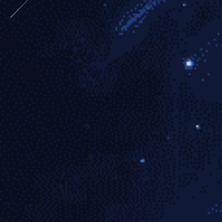
亚足联宣布巴林裁判执法
U23亚洲杯中国对乌兹别克
斯坦八强战