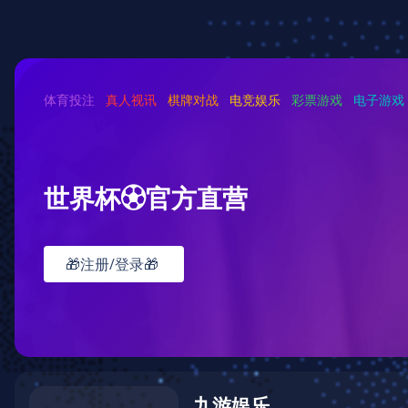
立即注册
米乐网站
官网 · 权
台
米乐网站 OFFICIAL WEBSITE
自2022年创立以来，
米乐网站
致力于为用户提供
LPL在内的热门赛事直播与数据服务，广受用户