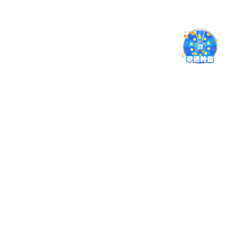
随着讨论逐渐变得激烈，双方都开始提高音量，相互
指责彼此的不专业行为。阿莱格里质疑伊布为何不能
为全队考虑，而伊布则回应称自己在场上的付出无人
能比，这种针尖对麦芒的冲突迅速升级，让周围其他
球员都感受到了紧张气氛。
就在局势似乎要失控之际，两人甚至一度接近动手。
这时候塔雷富拉尼意识到事态严重，于是立刻介入，
以缓解两人的情绪。他用冷静而理智的话语试图平息
纷争，并提醒两人注意团队合作的重要性。
3、塔雷富拉尼的紧急劝解
塔雷富拉尼作为球队的一员，在此次冲突中担任了重
要角色。他了解到，如果不及时制止这种争吵，将会
导致整个团队士气受到重创。因此，他毫不犹豫地站