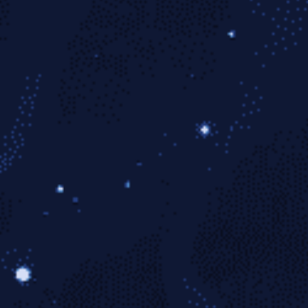
2、重返尤文图斯原因分析
首先，从个人发展的角度来看，重返尤文图斯对
队表现出色，但回到熟悉的环境，有助于他重新
帮助他提升个人能力，同时也能增强团队合作意
其次，考虑到尤文图斯当前球队阵容需求，他们
病和转会等因素，球队目前在进攻端存在一定短
能力，这正是尤文所需要的类型。
最后，从情感上讲，穆阿尼与尤文之间存在着深
建立起良好默契，因此其回归也显得水到渠成。
带着更成熟、更理性的心态，这对于他的未来发
3、交易对尤文图斯影响
如果交易顺利完成，将显著增强尤文图斯整体实