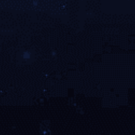
两年前皇马夺
梅西与传奇门将伊基塔赛
字母哥现
前亲密互
球迷互动
2026-06-09
2026-07
联系我们
无锡市梁溪区人民中路222号
support@esthernoriega.com
载