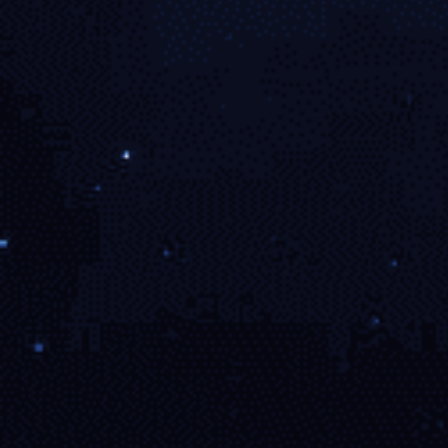
阿莱格里与伊布激烈争吵
克罗斯回忆
差点动手
冠时刻分
2026-06-26
2026-06-19
推荐网站