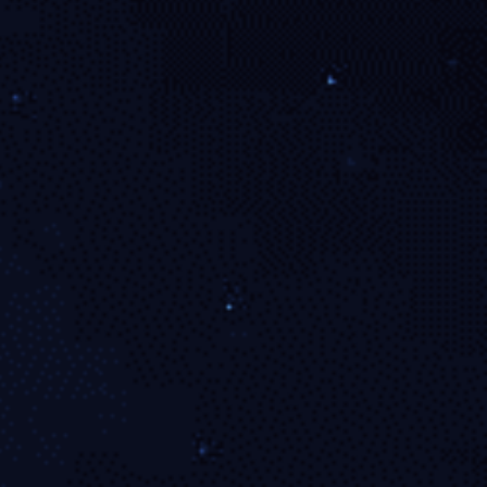
下一篇：
西汉姆联驳斥曼联接触M费传闻并