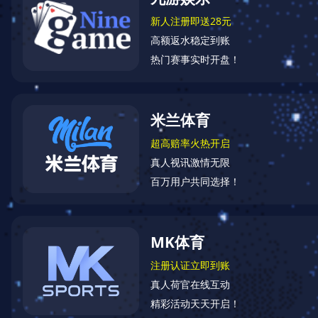
立即下载米乐网站APP
首页
/
体育热点
/ 正文