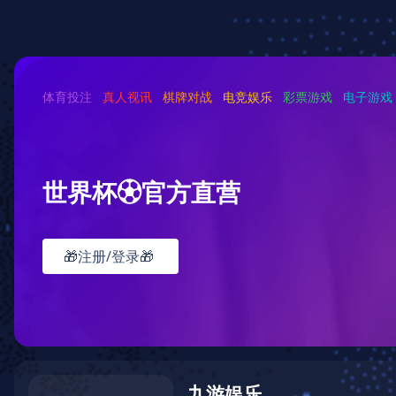
立即注册
米乐网站
官网 · 权
台
米乐网站 OFFICIAL WEBSITE
自2022年创立以来，
米乐网站
致力于为用户提供
LPL在内的热门赛事直播与数据服务，广受用户