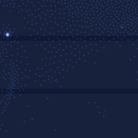
近日，意大利著名足球记者斯基拉报道了穆阿尼
期展开直接谈判。这一消息在球迷和媒体间引发
曾在尤文图斯度过了一段难忘的时光，他的回归
中，我们将从四个方面详细分析这一事件：首先