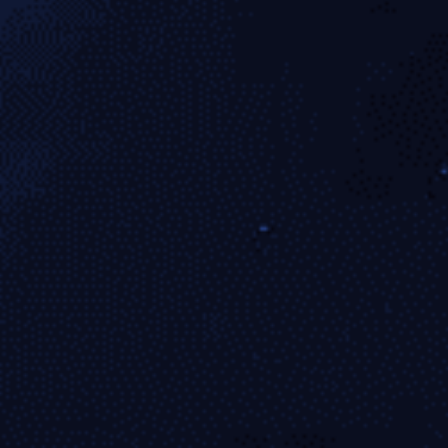
与者都能实现自己的愿景！